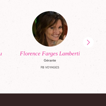
u
Florence Farges Lamberti
Ghi
Gérante
FB VOYAGES