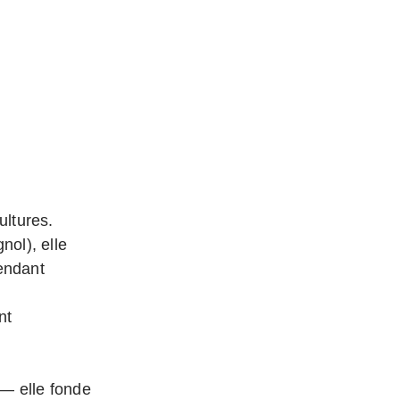
ultures.
ol), elle
pendant
nt
 — elle fonde