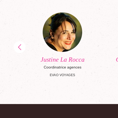
n
Justine La Rocca
on-Event-
Coordinatrice agences
res
EVAO VOYAGES