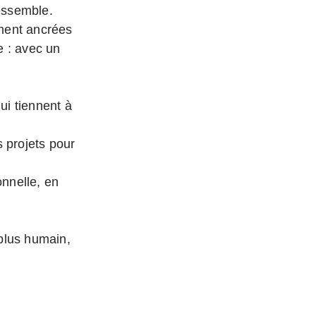
essemble.
ément ancrées
e : avec un
ui tiennent à
s projets pour
nnelle, en
plus humain,