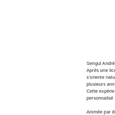
Sengul André 
Après une lic
s’oriente nat
plusieurs ann
Cette expéri
personnalisé 
Animée par de