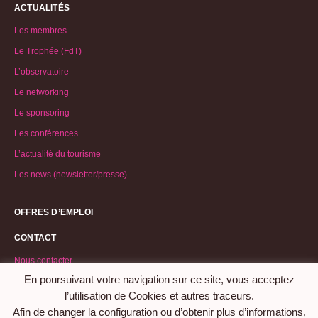
ACTUALITÉS
Les membres
Le Trophée (FdT)
L’observatoire
Le networking
Le sponsoring
Les conférences
L’actualité du tourisme
Les news (newsletter/presse)
OFFRES D’EMPLOI
CONTACT
Nous contacter
En poursuivant votre navigation sur ce site, vous acceptez
Demande d’adhésion
l’utilisation de Cookies et autres traceurs.
Afin de changer la configuration ou d’obtenir plus d’informations,
©2026 Association Femmes du Tourisme