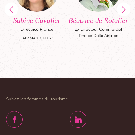
o
Sabine Cavalier
Béatrice de Rotalier
s
Directrice France
Ex Directeur Commercial
ss
France Delta Airlines
AIR MAURITIUS
Suivez les femmes du tourisme