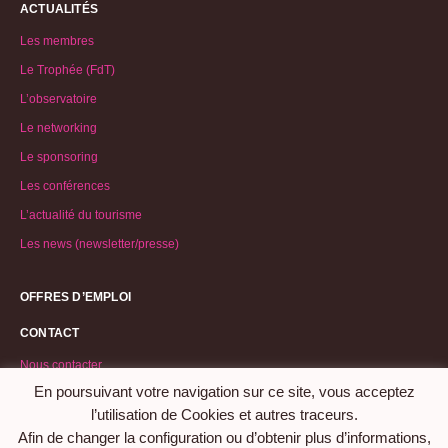
ACTUALITÉS
Les membres
Le Trophée (FdT)
L’observatoire
Le networking
Le sponsoring
Les conférences
L’actualité du tourisme
Les news (newsletter/presse)
OFFRES D’EMPLOI
CONTACT
Nous contacter
En poursuivant votre navigation sur ce site, vous acceptez
Demande d’adhésion
l’utilisation de Cookies et autres traceurs.
Afin de changer la configuration ou d’obtenir plus d’informations,
©2026 Association Femmes du Tourisme