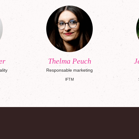
er
Thelma Peuch
J
ality
Responsable marketing
IFTM