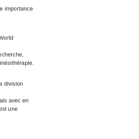
de importance
 World
recherche,
inésithérapie.
a division
mais avec en
est une