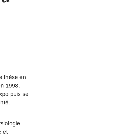
e thèse en
en 1998.
Expo puis se
nté.
siologie
 et