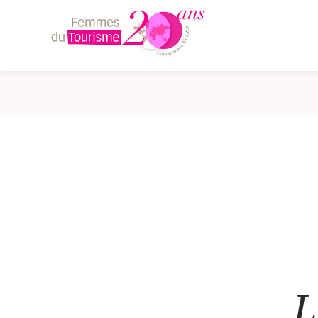
Femmes
du
Tourisme
L