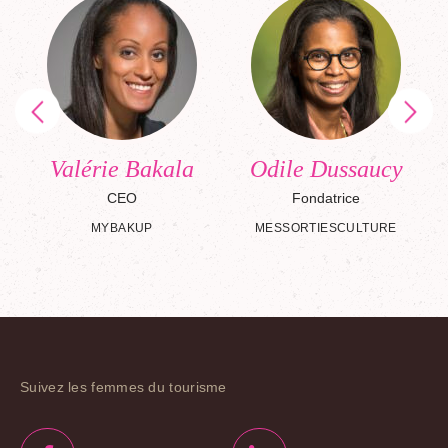
n
Valérie Bakala
Odile Dussaucy
CEO
Fondatrice
MYBAKUP
MESSORTIESCULTURE
Suivez les femmes du tourisme