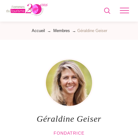
Femmes
du
Tourisme
Accueil
→
Membres
→
Géraldine Geiser
Géraldine Geiser
FONDATRICE