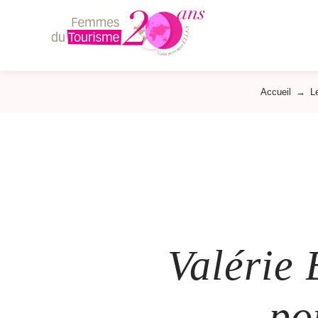
Femmes
du
Tourisme
Accueil
→
L
Valérie
po