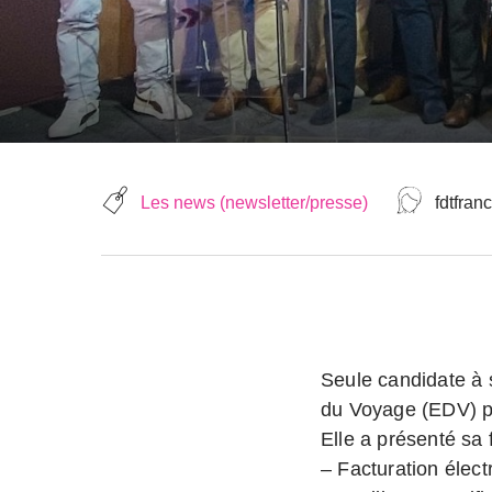
Les news (newsletter/presse)
fdtfran
Seule candidate à 
du Voyage (EDV) p
Elle a présenté sa 
– Facturation élec