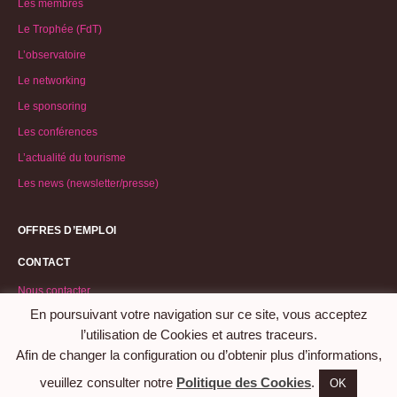
Les membres
Le Trophée (FdT)
L’observatoire
Le networking
Le sponsoring
Les conférences
L’actualité du tourisme
Les news (newsletter/presse)
OFFRES D’EMPLOI
CONTACT
Nous contacter
En poursuivant votre navigation sur ce site, vous acceptez
Demande d’adhésion
l’utilisation de Cookies et autres traceurs.
Afin de changer la configuration ou d’obtenir plus d’informations,
©2026 Association Femmes du Tourisme
veuillez consulter notre
Politique des Cookies
.
OK
Mentions légales
|
Privacy policy
|
Politique de cookies