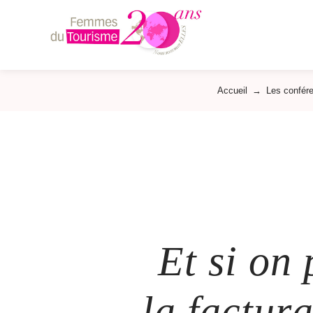
Femmes
du
Tourisme
Accueil
→
Les confér
Et si on
la factur