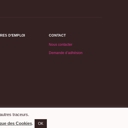
RES D’EMPLOI
CONTACT
Nous contacter
Demande d’adhésion
 autres traceurs.
ique des Cookies
.
OK
Mentions légales
|
Privacy policy
|
Politique de cookies